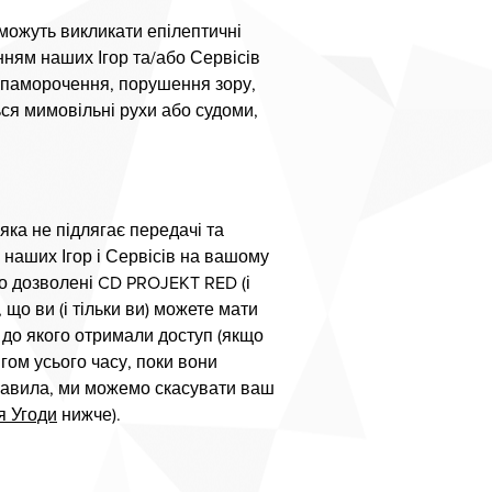
 можуть викликати епілептичні
нням наших Ігор та/або Сервісів
запаморочення, порушення зору,
ься мимовільні рухи або судоми,
яка не підлягає передачі та
 наших Ігор і Сервісів на вашому
о дозволені CD PROJEKT RED (і
 що ви (і тільки ви) можете мати
 до якого отримали доступ (якщо
гом усього часу, поки вони
 правила, ми можемо скасувати ваш
я Угоди
нижче).