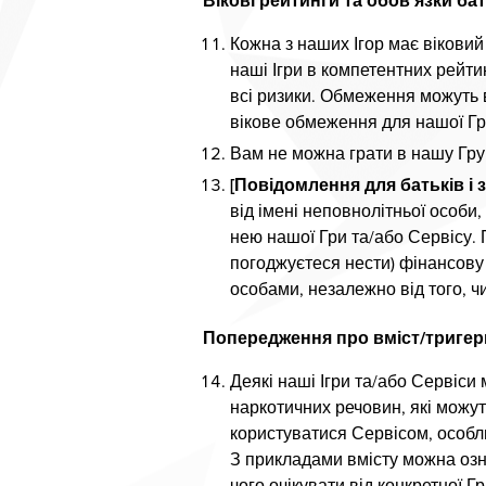
Вікові рейтинги та обов'язки бат
Кожна з наших Ігор має віковий
наші Ігри в компетентних рейти
всі ризики. Обмеження можуть 
вікове обмеження для нашої Гр
Вам не можна грати в нашу Гру,
[Повідомлення для батьків і 
від імені неповнолітньої особи
нею нашої Гри та/або Сервісу.
погоджуєтеся нести) фінансову 
особами, незалежно від того, ч
Попередження про вміст/тригер
Деякі наші Ігри та/або Сервіси
наркотичних речовин, які можуть
користуватися Сервісом, особли
З прикладами вмісту можна озн