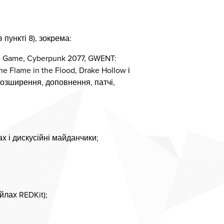
 пункті 8), зокрема:
ure Game, Cyberpunk 2077, GWENT:
 Flame in the Flood, Drake Hollow і
 розширення, доповнення, патчі,
х і дискусійні майданчики;
йлах REDKit);