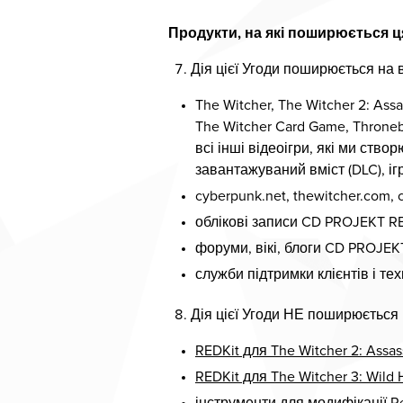
Продукти, на які поширюється ц
Дія цієї Угоди поширюється на в
The Witcher, The Witcher 2: Ass
The Witcher Card Game, Throneb
всі інші відеоігри, які ми ств
завантажуваний вміст (DLC), іг
cyberpunk.net, thewitcher.com,
облікові записи CD PROJEKT R
форуми, вікі, блоги CD PROJEK
служби підтримки клієнтів і те
Дія цієї Угоди НЕ поширюється
REDKit для The Witcher 2: Assas
REDKit для The Witcher 3: Wild 