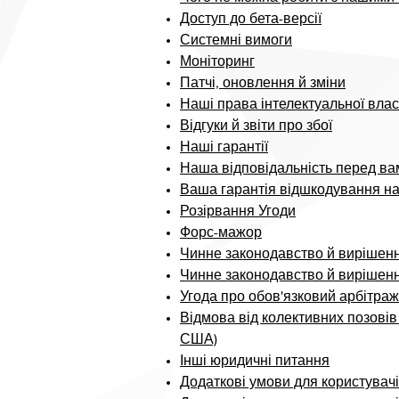
Доступ до бета-версії
Системні вимоги
Моніторинг
Патчі, оновлення й зміни
Наші права інтелектуальної власн
Відгуки й звіти про збої
Наші гарантії
Наша відповідальність перед ва
Ваша гарантія відшкодування на
Розірвання Угоди
Форс-мажор
Чинне законодавство й вирішенн
Чинне законодавство й вирішенн
Угода про обов'язковий арбітра
Відмова від колективних позовів
США)
Інші юридичні питання
Додаткові умови для користувачі