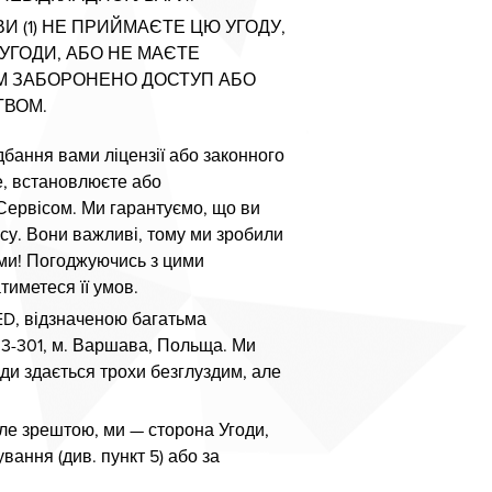
 (1) НЕ ПРИЙМАЄТЕ ЦЮ УГОДУ,
 УГОДИ, АБО НЕ МАЄТЕ
АМ ЗАБОРОНЕНО ДОСТУП АБО
ТВОМ.
дбання вами ліцензії або законного
е, встановлюєте або
 Сервісом. Ми гарантуємо, що ви
су. Вони важливі, тому ми зробили
ними! Погоджуючись з цими
тиметеся її умов.
ED, відзначеною багатьма
3-301, м. Варшава, Польща. Ми
ди здається трохи безглуздим, але
Але зрештою, ми — сторона Угоди,
вання (див. пункт 5) або за