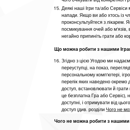
чого очікувати від конкретної Гр
Деякі наші Ігри та/або Сервіси
напади. Якщо ви або хтось із ч
проконсультуйтеся з лікарем. 
посмикування очей або м'язів, 
негайно припиніть грати або ко
Що можна робити з нашими Ігра
Згідно з цією Угодою ми надаєм
переуступці, на показ, перегля
персональному комп'ютері, ігр
перелік яких наведено окремо дл
доступ, встановлювати й грати 
це безплатна Гра або Сервіс), 
доступні, і отримувати від цьо
доступ (див. розділи
Чого не мо
Чого не можна робити з нашими 