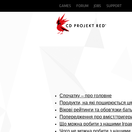
GAMES
FORUM
JOBS
SUPPORT
Спочатку – про головне
Продукти, на які поширюється ця
Вікові рейтинги та обов'язки бать
Попередження про вміст/тригер
Що можна робити з нашими Ігра
Чого не можна робити з нашими 