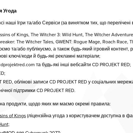
я Угода
сі наші Ігри та/або Сервіси (за винятком тих, що перелічені в
assins of Kings, The Witcher 3: Wild Hunt, The Witcher Advent
reaker: The Witcher Tales, GWENT: Rogue Mage, Roach Race, The
орюємо та/або публікуємо, а також будь-який ігровий контент,
рові ключі/коди й будь-які рекламні матеріали;
 cdprojektred.com та будь-які інші вебсайти CD PROJEKT RED;
ED;
T RED, облікові записи CD PROJEKT RED у соціальних мережа
хнічної підтримки CD PROJEKT RED.
 на продукти, щодо яких ми маємо окремі правила:
sins of Kings
(ліцензійна угода з користувачем доступна в фа
Hunt;