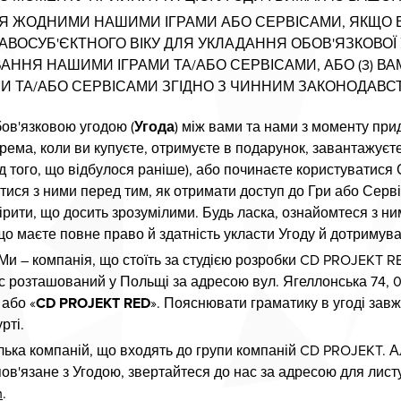
 ЖОДНИМИ НАШИМИ ІГРАМИ АБО СЕРВІСАМИ, ЯКЩО ВИ
ПРАВОСУБ'ЄКТНОГО ВІКУ ДЛЯ УКЛАДАННЯ ОБОВ'ЯЗКОВОЇ
ВАННЯ НАШИМИ ІГРАМИ ТА/АБО СЕРВІСАМИ, АБО (3) В
 ТА/АБО СЕРВІСАМИ ЗГІДНО З ЧИННИМ ЗАКОНОДАВС
ов'язковою угодою (
Угода
) між вами та нами з моменту при
крема, коли ви купуєте, отримуєте в подарунок, завантажуєт
д того, що відбулося раніше), або починаєте користуватися
ися з ними перед тим, як отримати доступ до Гри або Серві
 вірити, що досить зрозумілими. Будь ласка, ознайомтеся з 
о маєте повне право й здатність укласти Угоду й дотримува
Ми – компанія, що стоїть за студією розробки CD PROJEKT R
 розташований у Польщі за адресою вул. Ягеллонська 74, 0
 або «
CD PROJEKT RED
». Пояснювати граматику в угоді завж
рті.
ілька компаній, що входять до групи компаній CD PROJEKT. 
ов'язане з Угодою, звертайтеся до нас за адресою для листу
m
.