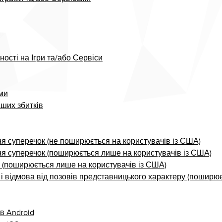
ості на Ігри та/або Сервіси
ми
ших збитків
я суперечок (не поширюється на користувачів із США)
я суперечок (поширюється лише на користувачів із США)
ж (поширюється лише на користувачів із США)
 і відмова від позовів представницького характеру (поширює
в Android