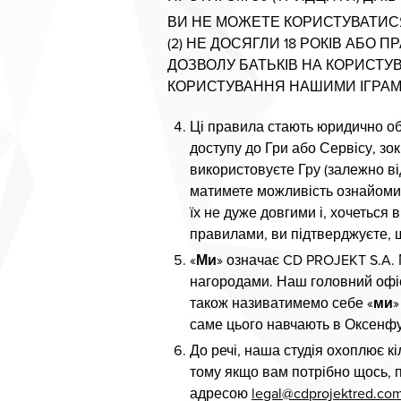
ВИ НЕ МОЖЕТЕ КОРИСТУВАТИСЯ
(2) НЕ ДОСЯГЛИ 18 РОКІВ АБО 
ДОЗВОЛУ БАТЬКІВ НА КОРИСТУ
КОРИСТУВАННЯ НАШИМИ ІГРАМИ
Ці правила стають юридично об
доступу до Гри або Сервісу, зо
використовуєте Гру (залежно ві
матимете можливість ознайомит
їх не дуже довгими і, хочеться
правилами, ви підтверджуєте, щ
«
Ми
» означає CD PROJEKT S.A. 
нагородами. Наш головний офіс
також називатимемо себе «
ми
»
саме цього навчають в Оксенфу
До речі, наша студія охоплює к
тому якщо вам потрібно щось, п
адресою
legal@cdprojektred.co