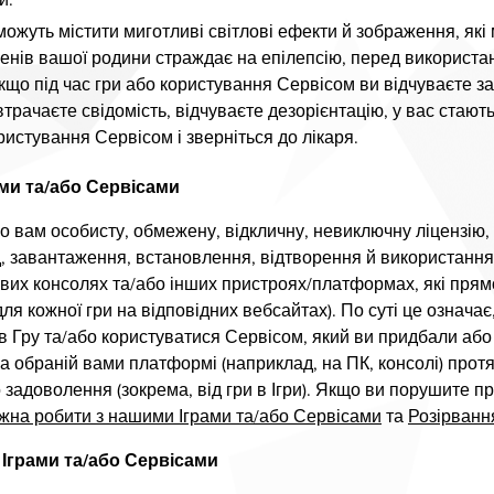
и.
 можуть містити миготливі світлові ефекти й зображення, які
ленів вашої родини страждає на епілепсію, перед використа
Якщо під час гри або користування Сервісом ви відчуваєте 
втрачаєте свідомість, відчуваєте дезорієнтацію, у вас стают
ристування Сервісом і зверніться до лікаря.
ми та/або Сервісами
о вам особисту, обмежену, відкличну, невиключну ліцензію, 
д, завантаження, встановлення, відтворення й використання
ових консолях та/або інших пристроях/платформах, які прям
я кожної гри на відповідних вебсайтах). По суті це означає,
в Гру та/або користуватися Сервісом, який ви придбали або
на обраній вами платформі (наприклад, на ПК, консолі) протя
го задоволення (зокрема, від гри в Ігри). Якщо ви порушите
жна робити з нашими Іграми та/або Сервісами
та
Розірванн
Іграми та/або Сервісами