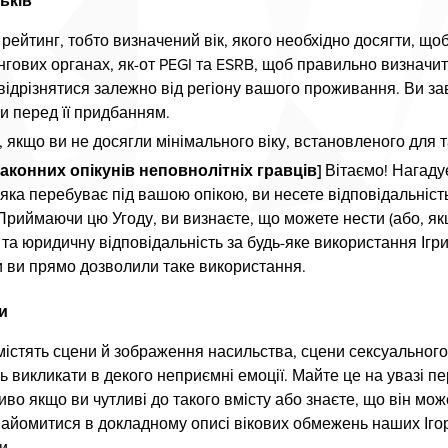
ьків
 рейтинг, тобто визначений вік, якого необхідно досягти, що
нгових органах, як-от PEGI та ESRB, щоб правильно визначи
відрізнятися залежно від регіону вашого проживання. Ви з
и перед її придбанням.
 якщо ви не досягли мінімального віку, встановленого для т
законних опікунів неповнолітніх гравців]
Вітаємо! Нагаду
, яка перебуває під вашою опікою, ви несете відповідальніс
 Приймаючи цю Угоду, ви визнаєте, що можете нести (або, я
та юридичну відповідальність за будь-яке використання Ігр
и ви прямо дозволили таке використання.
и
 містять сцени й зображення насильства, сцени сексуальног
 викликати в декого неприємні емоції. Майте це на увазі пе
во якщо ви чутливі до такого вмісту або знаєте, що він може
айомитися в докладному описі вікових обмежень наших Ігор