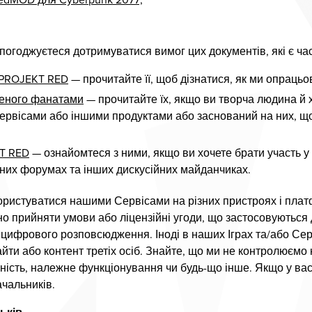
RedMOD для Cyberpunk 2077;
огоджуєтеся дотримуватися вимог цих документів, які є час
 PROJEKT RED
— прочитайте її, щоб дізнатися, як ми опрацьо
реного фанатами
— прочитайте їх, якщо ви творча людина й 
ервісами або іншими продуктами або заснований на них, що
T RED
— ознайомтеся з ними, якщо ви хочете брати участь 
ійних форумах та інших дискусійних майданчиках.
 користуватися нашими Сервісами на різних пристроях і пла
но прийняти умови або ліцензійні угоди, що застосовуються
цифрового розповсюдження. Іноді в наших Іграх та/або Сер
ти або контент третіх осіб. Знайте, що ми не контролюємо н
чність, належне функціонування чи будь-що інше. Якщо у вас
ачальників.