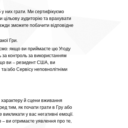
б у них грати. Ми сертифікуємо
ти цільову аудиторію та врахувати
авжди зможете побачити відповідне
акої Гри.
ємо: якщо ви приймаєте цю Угоду
ть за контроль за використанням
кщо ви – резидент США, ви
и та/або Сервісу неповнолітніми
о характеру й сцени вживання
ред тим, як почати грати в Гру або
 викликати у вас негативні емоції.
 – ви отримаєте уявлення про те,