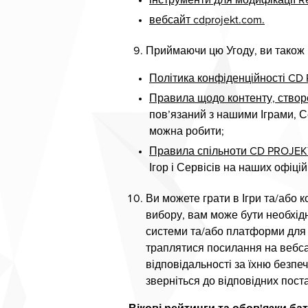
інструменти для модифікації 
вебсайт cdprojekt.com.
Приймаючи цю Угоду, ви також п
Політика конфіденційності CD
Правила щодо контенту, ство
пов’язаний з нашими Іграми, С
можна робити;
Правила спільноти CD PROJEK
Ігор і Сервісів на наших офіц
Ви можете грати в Ігри та/або
вибору, вам може бути необхід
системи та/або платформи для 
траплятися посилання на вебсай
відповідальності за їхню безпе
зверніться до відповідних пост